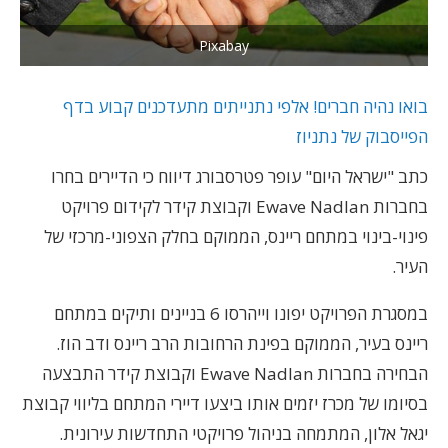
Pixabay
בואו נהיה חברים! אלפי נתנייתים מתעדכנים קבוע בדף
הפייסבוק של נתניוז
כתב "ישראל היום" עופר פטרסבורג דיווח כי הדיירים בחרו
בחברות Ewave Nadlan וקבוצת קידר לקידום פרויקט
פינוי-בינוי במתחם ריינס, הממוקם בחלק הצפוני-מרכזי של
העיר.
במסגרת הפרויקט יפונו וייהרסו 6 בניינים ותיקים במתחם
ריינס בעיר, הממוקם בפינת הרחובות הרב ריינס ודב הוז.
הבחירה בחברות Ewave Nadlan וקבוצת קידר התבצעה
בסיומו של מכרז יזמים אותו ביצעו דיירי המתחם בליווי קבוצת
יגאל אלון, המתמחה בניהול פרויקטי התחדשות עירונית.