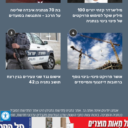
מיליארדר קזחי יזרים 100
בת 70 מנתניה איבדה שליטה
מיליון שקל למימוש פרויקטים
על הרכב – והתנגשה בסועדים
של פינוי בינוי בנתניה
3
4
אושר פרויקט פינוי-בינוי נוסף
אישום נגד שני צעירים בגין רצח
ברחובות דיזנגוף והמייסדים
תושב נתניה בן 42
אנחנו יודעים איפה אתה גר. אתר נתניוז (חדשות נתניה) הינו אתר החדשות המוביל
בנתניה והסביבה. בזכות צוות כתבי השטח שלנו הגולשים מקבלים עדכוני חדשות, ספורט,
חינוך ופנאי 24 שעות סביב השעון בכל מה שקורה בנתניה. באתר גם מדריך עסקים
מקומיים – מקודם במנועי חיפוש, מידע על אירועי תרבות ופנאי וכל מה שרלוונטי לתושבי