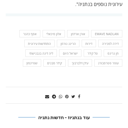
עירונית נוספים בנתניה".
EWAVE NADLAN
אורן ארדמן
אלון מיכאלי
אסף כהנר
דירה למכירה
דירות
הרינג גורמן
התחדשות עירונית
חן גרינס
טל קידר
ישראל היום
ליה דינה בנבנישתי
עופר פטרסבורג
עידן זילברבוך
קידר מבנים
שטיינמץ
עוד בנתניוז - חדשות נתניה