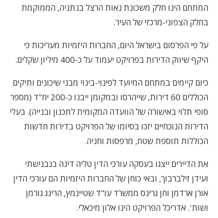
המתחם הינו חלק משכונת נאות הרצל בנתניה, הממוקמת
בחלק הצפוני-מרכזי של העיר.
על פי הפרסום בישראל היום, החברות היזמיות מעריכות כי
היקף שיווק הדירות בפרויקט יעמוד על כ-400 מיליון שקלים.
כיום קיימים במתחם המיועד לפינוי-בינוי מבני שיכונים ותיקים
הכוללים 60 דירות, שייהרסו ובמקומן ייבנו כ-200 יח"ד (מספר
סופי תלוי באישורה של הוועדה המקומית לתכנון ובנייה). בעלי
הדירות הנוכחיים יזכו בסיומו של הפרויקט בדירות חדשות
הכוללות תוספת שטח, מרפסות וחניה.
את הדיירים ייצגו בעסקה עורכי הדין טליה דינה בנבנישתי
ועידן זילברבוך, ובאי כוחן של החברות היזמיות הם עורכי הדין
אורן ארדמן וחן גרינס ממשרד עו"ד שטיינמץ, הרינג גורמן
ושות'. אדריכל הפרויקט הינו אלון מיכאלי.